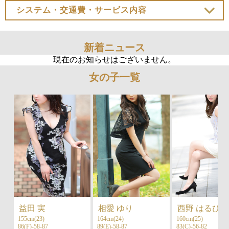
システム・交通費・サービス内容
新着ニュース
現在のお知らせはございません。
女の子一覧
益田 実
相愛 ゆり
西野 はるひ
155cm(23)
164cm(24)
160cm(25)
86(F)-58-87
89(E)-58-87
83(C)-56-82