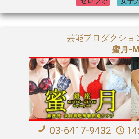
芸能プロダクショ
蜜月-MI
03-6417-9432
14