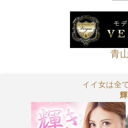
青
イイ女は全
輝